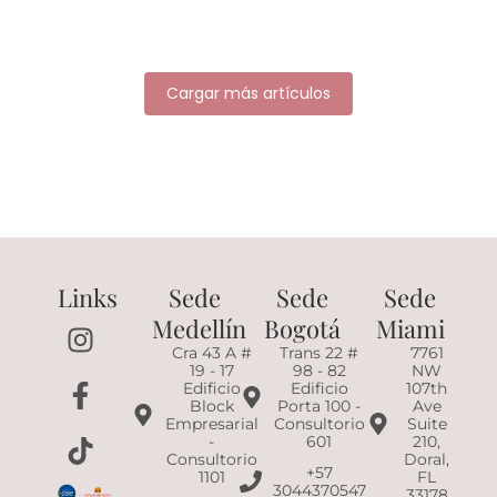
Leer artículo
Cargar más artículos
Links
Sede
Sede
Sede
I
F
T
Medellín
Bogotá
Miami
n
a
i
Cra 43 A #
Trans 22 #
7761
19 - 17
98 - 82
NW
s
c
k
Edificio
Edificio
107th
t
e
t
Block
Porta 100 -
Ave
Empresarial
Consultorio
Suite
a
b
o
-
601
210,
g
o
k
Consultorio
Doral,
+57
1101
FL
r
o
3044370547
33178