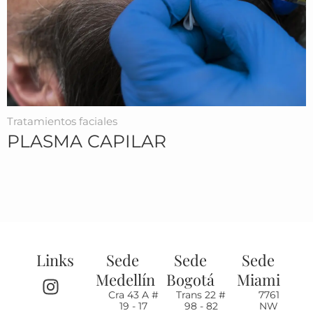
Tratamientos faciales
PLASMA CAPILAR
Links
Sede
Sede
Sede
I
F
T
Medellín
Bogotá
Miami
n
a
i
Cra 43 A #
Trans 22 #
7761
19 - 17
98 - 82
NW
s
c
k