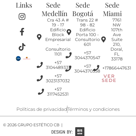
Links
Sede
Sede
Sede
I
F
T
Medellín
Bogotá
Miami
n
a
i
Cra 43 A #
Trans 22 #
7761
19 - 17
98 - 82
NW
s
c
k
Edificio
Edificio
107th
t
e
t
Block
Porta 100 -
Ave
Empresarial
Consultorio
Suite
a
b
o
-
601
210,
g
o
k
Consultorio
Doral,
+57
1101
FL
r
o
3044370547
33178
+57
a
k
+57
3104489331
+17866447631
3044370558
m
-
+57
VER
f
SEDE
3023137032
+57
3117452531
Políticas de privacidad
Términos y condiciones
© 2026 GRUPO ESTÉTICO CB |