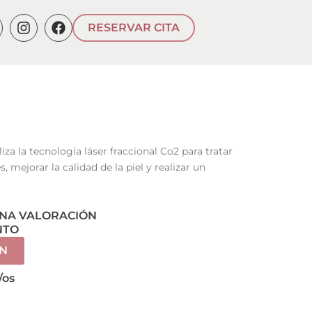
I
F
RESERVAR CITA
n
a
s
c
t
e
a
b
g
o
r
o
a
k
m
iza la tecnología láser fraccional Co2 para tratar
, mejorar la calidad de la piel y realizar un
UNA VALORACIÓN
NTO
N
/os