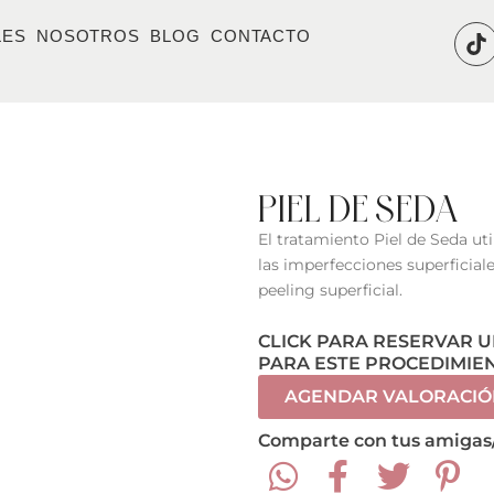
T
LES
NOSOTROS
BLOG
CONTACTO
i
k
t
o
k
PIEL DE SEDA
El tratamiento Piel de Seda util
las imperfecciones superficiales
peeling superficial.
CLICK PARA RESERVAR 
PARA ESTE PROCEDIMIE
AGENDAR VALORACIÓ
Comparte con tus amigas