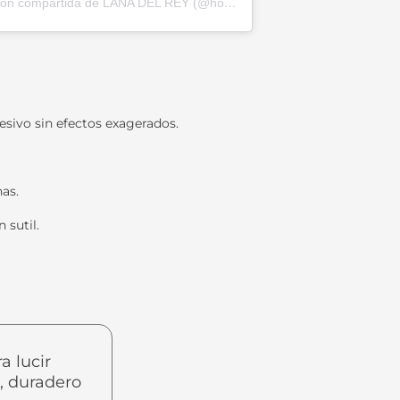
Una publicación compartida de LANA DEL REY (@honeymoon)
sivo sin efectos exagerados.
as.
 sutil.
a lucir
l, duradero