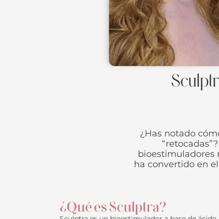
Sculptr
¿Has notado cómo 
“retocadas”? 
bioestimuladores 
ha convertido en el
¿Qué es Sculptra?
Sculptra es un bioestimulador a base de ácido 